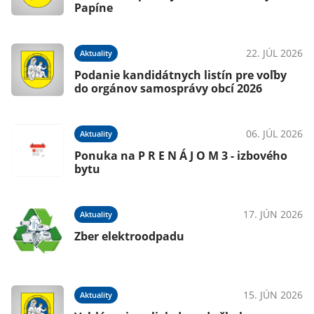
Papíne
22. JÚL 2026
Aktuality
Podanie kandidátnych listín pre voľby
do orgánov samosprávy obcí 2026
06. JÚL 2026
Aktuality
Ponuka na P R E N Á J O M 3 - izbového
bytu
17. JÚN 2026
Aktuality
Zber elektroodpadu
15. JÚN 2026
Aktuality