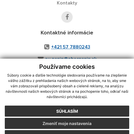
Kontakty
Kontaktné informácie
+421 57 7880243
ou.papin@obecpapin.sk
Používame cookies
Súbory cookie a ďalšie technológie sledovania používame na zlepšenie
vášho zážitku z prehliadania našich webových stránok, na to, aby sme
využite možnosť získavania aktuálnych informácií s využitím RSS
,
vám zobrazovali prispôsobený obsah a cielené reklamy, na analýzu
CMS systém (redakčný) systém ECHELON 2,
Mapa stránok
,
web portál
,
návštevnosti našich webových stránok a na pochopenie toho, odkiaľ naši
návštevníci prichádzajú.
webhosting
,
webex.digital, s.r.o.
,
domény
,
registrácia domény
,
spoločnosť webex.digital, s.r.o.
,
technický prevádzkovateľ
SÚHLASÍM
Posledná aktualizácia:
31.07.2026
Zmeniť moje nastavenia
Vytlačiť stránku
|
Vyhlásenie o prístupnosti
Autorské práva
|
Cookies