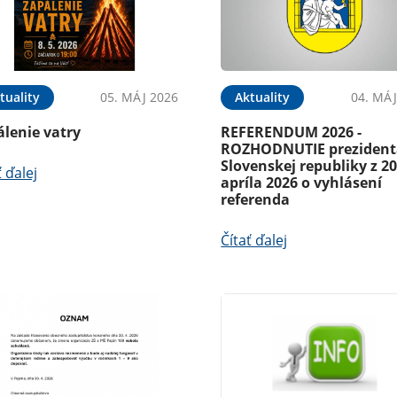
tuality
05. MÁJ 2026
Aktuality
04. MÁJ
álenie vatry
REFERENDUM 2026 -
ROZHODNUTIE prezident
Slovenskej republiky z 20
ť ďalej
apríla 2026 o vyhlásení
referenda
Čítať ďalej