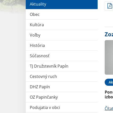
Aktuality
Obec
Kultúra
Zo
Voľby
História
Súčasnosť
TJ Družstevník Papín
Cestovný ruch
Ak
DHZ Papín
Pon
izb
OZ Papinčanky
Podujatia v obci
Číta