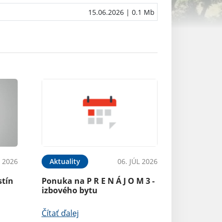
15.06.2026
| 0.1 Mb
L 2026
Aktuality
06. JÚL 2026
stín
Ponuka na P R E N Á J O M 3 -
izbového bytu
Čítať ďalej