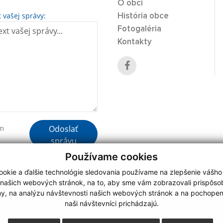
O obci
t vašej správy:
História obce
Fotogaléria
Kontakty
Odoslať
ím
správu
Používame cookies
okie a ďalšie technológie sledovania používame na zlepšenie vášho
 našich webových stránok, na to, aby sme vám zobrazovali prispôs
my, na analýzu návštevnosti našich webových stránok a na pochopeni
webdesign
|
naši návštevníci prichádzajú.
.
,
o.
,