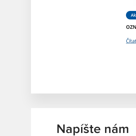
Ak
OZ
Číta
Napíšte nám