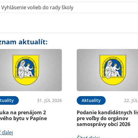
Vyhlásenie volieb do rady školy
znam aktualít:
tuality
31. JÚL 2026
Aktuality
22. JÚ
uka na prenájom 2
Podanie kandidátnych li
ového bytu v Papíne
pre voľby do orgánov
samosprávy obcí 2026
ť ďalej