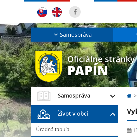
Samospráva
Oficiálne stránky
PAPÍN
Samospráva
Vy
Život v obci
Úradná tabuľa
15