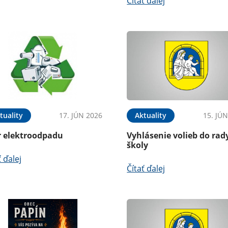
Čítať ďalej
tuality
17. JÚN 2026
Aktuality
15. JÚ
r elektroodpadu
Vyhlásenie volieb do rad
školy
ť ďalej
Čítať ďalej