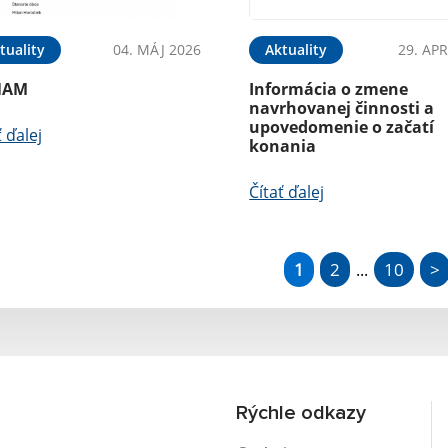
tuality
04. MÁJ 2026
Aktuality
29. APR
NAM
Informácia o zmene
navrhovanej činnosti a
upovedomenie o začatí
ť ďalej
konania
Čítať ďalej
1
2
10
>
...
Rýchle odkazy