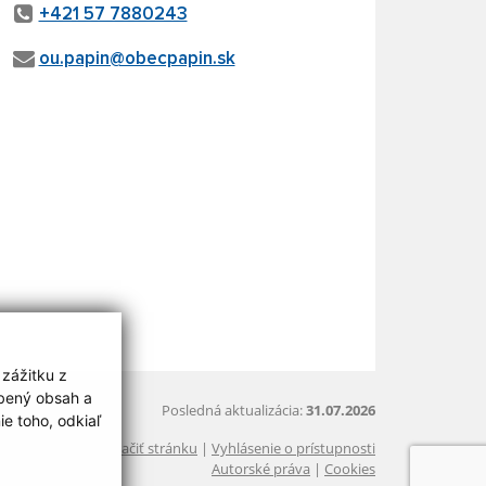
+421 57 7880243
ou.papin@obecpapin.sk
 zážitku z
obený obsah a
Posledná aktualizácia:
31.07.2026
e toho, odkiaľ
Vytlačiť stránku
|
Vyhlásenie o prístupnosti
Autorské práva
|
Cookies