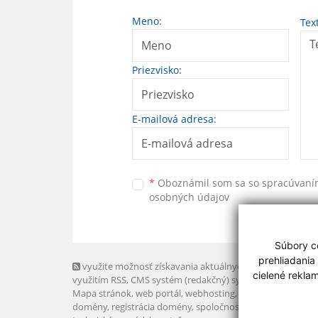
Meno:
Tex
Priezvisko:
E-mailová adresa:
*
Oboznámil som sa so
spracúvan
osobných údajov
Súbory co
prehliadania
využite možnosť získavania aktuálnych informácií s
cielené rekla
využitím RSS
, CMS systém (redakčný) systém ECHELON 2,
Mapa stránok
,
web portál
,
webhosting
,
webex.digital, s.r.o
domény
,
registrácia domény
,
spoločnosť webex.digital, s.r.