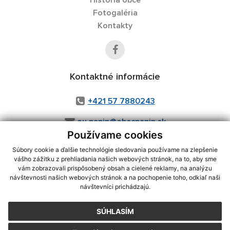
História obce
Fotogaléria
Kontakty
Kontaktné informácie
+421 57 7880243
ou.papin@obecpapin.sk
Používame cookies
Súbory cookie a ďalšie technológie sledovania používame na zlepšenie
vášho zážitku z prehliadania našich webových stránok, na to, aby sme
využite možnosť získavania aktuálnych informácií s využitím RSS
,
vám zobrazovali prispôsobený obsah a cielené reklamy, na analýzu
CMS systém (redakčný) systém ECHELON 2,
Mapa stránok
,
web portál
,
návštevnosti našich webových stránok a na pochopenie toho, odkiaľ naši
návštevníci prichádzajú.
webhosting
,
webex.digital, s.r.o.
,
domény
,
registrácia domény
,
spoločnosť webex.digital, s.r.o.
,
technický prevádzkovateľ
SÚHLASÍM
Posledná aktualizácia:
31.07.2026