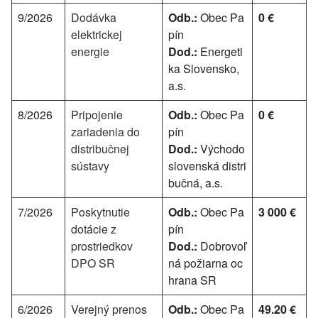
9/2026
Dodávka
Odb.:
Obec Pa
0 €
elektrickej
pín
energie
Dod.:
Energeti
ka Slovensko,
a.s.
8/2026
Pripojenie
Odb.:
Obec Pa
0 €
zariadenia do
pín
distribučnej
Dod.:
Východo
sústavy
slovenská distri
bučná, a.s.
7/2026
Poskytnutie
Odb.:
Obec Pa
3 000 €
dotácie z
pín
prostriedkov
Dod.:
Dobrovoľ
DPO SR
ná požiarna oc
hrana SR
6/2026
Verejný prenos
Odb.:
Obec Pa
49.20 €