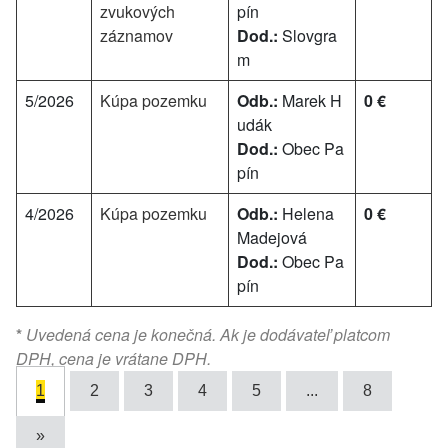
zvukových
pín
záznamov
Dod.:
Slovgra
m
5/2026
Kúpa pozemku
Odb.:
Marek H
0 €
udák
Dod.:
Obec Pa
pín
4/2026
Kúpa pozemku
Odb.:
Helena
0 €
Madejová
Dod.:
Obec Pa
pín
*
Uvedená cena je konečná. Ak je dodávateľ platcom
DPH, cena je vrátane DPH.
1
2
3
4
5
...
8
»