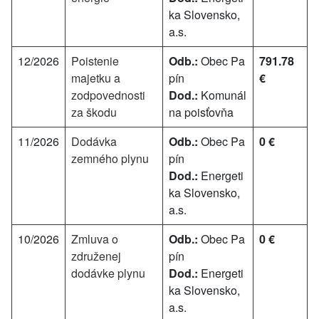
ka Slovensko,
a.s.
12/2026
Poistenie
Odb.:
Obec Pa
791.78
majetku a
pín
€
zodpovednosti
Dod.:
Komunál
za škodu
na poisťovňa
11/2026
Dodávka
Odb.:
Obec Pa
0 €
zemného plynu
pín
Dod.:
Energeti
ka Slovensko,
a.s.
10/2026
Zmluva o
Odb.:
Obec Pa
0 €
združenej
pín
dodávke plynu
Dod.:
Energeti
ka Slovensko,
a.s.