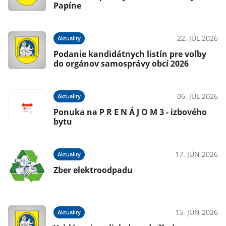
Papíne
22. JÚL 2026
Aktuality
Podanie kandidátnych listín pre voľby
do orgánov samosprávy obcí 2026
06. JÚL 2026
Aktuality
Ponuka na P R E N Á J O M 3 - izbového
bytu
17. JÚN 2026
Aktuality
Zber elektroodpadu
15. JÚN 2026
Aktuality