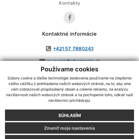
Kontakty
Kontaktné informácie
+421 57 7880243
ou.papin@obecpapin.sk
Používame cookies
Súbory cookie a ďalšie technológie sledovania používame na zlepšenie
vášho zážitku z prehliadania našich webových stránok, na to, aby sme
využite možnosť získavania aktuálnych informácií s využitím RSS
,
vám zobrazovali prispôsobený obsah a cielené reklamy, na analýzu
CMS systém (redakčný) systém ECHELON 2,
Mapa stránok
,
web portál
,
návštevnosti našich webových stránok a na pochopenie toho, odkiaľ naši
návštevníci prichádzajú.
webhosting
,
webex.digital, s.r.o.
,
domény
,
registrácia domény
,
spoločnosť webex.digital, s.r.o.
,
technický prevádzkovateľ
SÚHLASÍM
Posledná aktualizácia:
31.07.2026
Zmeniť moje nastavenia
Vytlačiť stránku
|
Vyhlásenie o prístupnosti
Autorské práva
|
Cookies