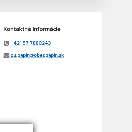
Kontaktné informácie
+421 57 7880243
ou.papin@obecpapin.sk