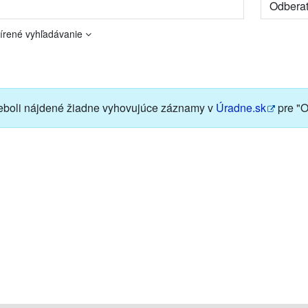
írené vyhľadávanie
boli nájdené žiadne vyhovujúce záznamy v
Úradne.sk
pre "O