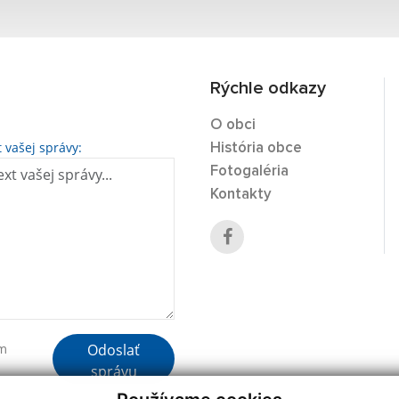
Rýchle odkazy
O obci
t vašej správy:
História obce
Fotogaléria
Kontakty
Odoslať
ím
správu