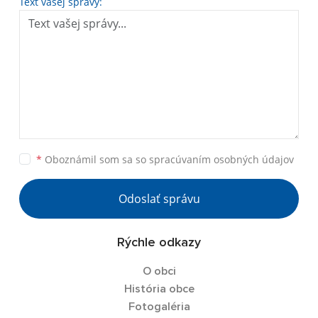
Text vašej správy:
*
Oboznámil som sa so
spracúvaním osobných údajov
Odoslať správu
Rýchle odkazy
O obci
História obce
Fotogaléria