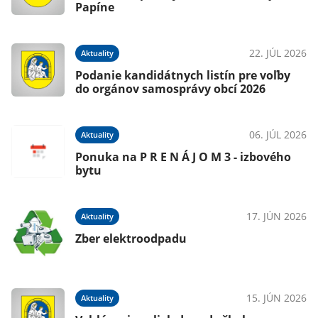
Papíne
22. JÚL 2026
Aktuality
Podanie kandidátnych listín pre voľby
do orgánov samosprávy obcí 2026
06. JÚL 2026
Aktuality
Ponuka na P R E N Á J O M 3 - izbového
bytu
17. JÚN 2026
Aktuality
Zber elektroodpadu
15. JÚN 2026
Aktuality