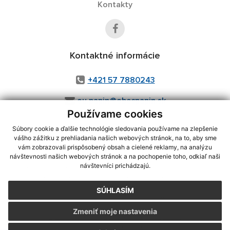
Kontakty
Kontaktné informácie
+421 57 7880243
ou.papin@obecpapin.sk
Používame cookies
Súbory cookie a ďalšie technológie sledovania používame na zlepšenie
vášho zážitku z prehliadania našich webových stránok, na to, aby sme
využite možnosť získavania aktuálnych informácií s využitím RSS
,
vám zobrazovali prispôsobený obsah a cielené reklamy, na analýzu
CMS systém (redakčný) systém ECHELON 2,
Mapa stránok
,
web portál
,
návštevnosti našich webových stránok a na pochopenie toho, odkiaľ naši
návštevníci prichádzajú.
webhosting
,
webex.digital, s.r.o.
,
domény
,
registrácia domény
,
spoločnosť webex.digital, s.r.o.
,
technický prevádzkovateľ
SÚHLASÍM
Posledná aktualizácia:
31.07.2026
Zmeniť moje nastavenia
Vytlačiť stránku
|
Vyhlásenie o prístupnosti
Autorské práva
|
Cookies