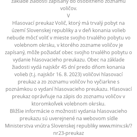
základe žiadosti zapísaný do osobitného zoznamu
voličov.
V
Hlasovací preukaz Volič, ktorý má trvalý pobyt na
území Slovenskej republiky a v deň konania volieb
nebude môcť voliť v mieste svojho trvalého pobytu vo
volebnom okrsku, v ktorého zozname voličov je
zapísaný, môže požiadať obec svojho trvalého pobytu o
vydanie hlasovacieho preukazu. Obec na základe
žiadosti vydá najskôr 45 dní predo dňom konania
volieb (t.j. najskôr 16. 8. 2023) voličovi hlasovací
preukaz a zo zoznamu voličov ho vyčiarkne s
poznámkou o vydaní hlasovacieho preukazu. Hlasovací
preukaz oprávňuje na zápis do zoznamu voličov v
ktoromkoľvek volebnom okrsku.
Bližšie informácie o možnosti vydania hlasovacieho
preukazu sú uverejnené na webovom sídle
Ministerstva vnútra Slovenskej republiky www.minv.sk/?
nr23-preukaz