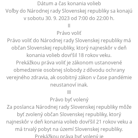
Dátum a čas konania volieb
Voľby do Národnej rady Slovenskej republiky sa konajú
v sobotu 30. 9. 2023 od 7:00 do 22:00 h.
II
Právo voliť
Právo voliť do Národnej rady Slovenskej republiky má
občan Slovenskej republiky, ktorý najneskôr v deň
konania volieb dovŕšil 18 rokov veku.
Prekážkou práva voliť je zákonom ustanovené
obmedzenie osobnej slobody z dôvodu ochrany
verejného zdravia, ak osobitný zákon v čase pandémie
neustanoví inak.
III
Právo byť volený
Za poslanca Národnej rady Slovenskej republiky môže
byť zvolený občan Slovenskej republiky, ktorý
najneskôr v deň konania volieb dovŕšil 21 rokov veku a
má trvalý pobyt na území Slovenskej republiky.
Prekážkou práva byť volený je