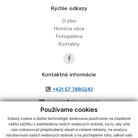
Rýchle odkazy
O obci
História obce
Fotogaléria
Kontakty
Kontaktné informácie
+421 57 7880243
ou.papin@obecpapin.sk
Používame cookies
Súbory cookie a ďalšie technológie sledovania používame na zlepšenie
vášho zážitku z prehliadania našich webových stránok, na to, aby sme
využite možnosť získavania aktuálnych informácií s využitím RSS
,
vám zobrazovali prispôsobený obsah a cielené reklamy, na analýzu
CMS systém (redakčný) systém ECHELON 2,
Mapa stránok
,
web portál
,
návštevnosti našich webových stránok a na pochopenie toho, odkiaľ naši