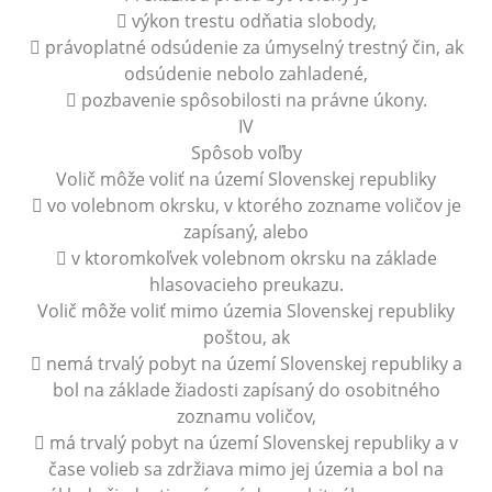
 výkon trestu odňatia slobody,
 právoplatné odsúdenie za úmyselný trestný čin, ak
odsúdenie nebolo zahladené,
 pozbavenie spôsobilosti na právne úkony.
IV
Spôsob voľby
Volič môže voliť na území Slovenskej republiky
 vo volebnom okrsku, v ktorého zozname voličov je
zapísaný, alebo
 v ktoromkoľvek volebnom okrsku na základe
hlasovacieho preukazu.
Volič môže voliť mimo územia Slovenskej republiky
poštou, ak
 nemá trvalý pobyt na území Slovenskej republiky a
bol na základe žiadosti zapísaný do osobitného
zoznamu voličov,
 má trvalý pobyt na území Slovenskej republiky a v
čase volieb sa zdržiava mimo jej územia a bol na