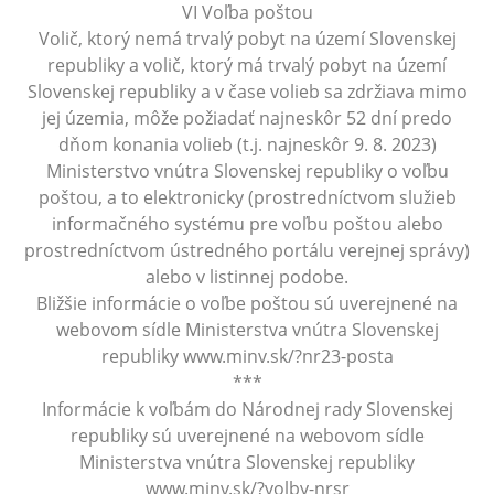
VI Voľba poštou
Volič, ktorý nemá trvalý pobyt na území Slovenskej
republiky a volič, ktorý má trvalý pobyt na území
Slovenskej republiky a v čase volieb sa zdržiava mimo
jej územia, môže požiadať najneskôr 52 dní predo
dňom konania volieb (t.j. najneskôr 9. 8. 2023)
Ministerstvo vnútra Slovenskej republiky o voľbu
poštou, a to elektronicky (prostredníctvom služieb
informačného systému pre voľbu poštou alebo
prostredníctvom ústredného portálu verejnej správy)
alebo v listinnej podobe.
Bližšie informácie o voľbe poštou sú uverejnené na
webovom sídle Ministerstva vnútra Slovenskej
republiky www.minv.sk/?nr23-posta
***
Informácie k voľbám do Národnej rady Slovenskej
republiky sú uverejnené na webovom sídle
Ministerstva vnútra Slovenskej republiky
www.minv.sk/?volby-nrsr