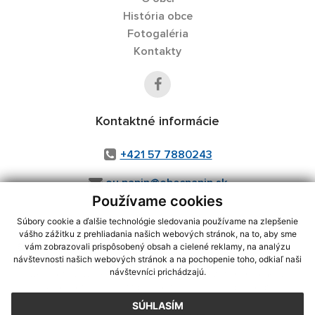
História obce
Fotogaléria
Kontakty
Kontaktné informácie
+421 57 7880243
ou.papin@obecpapin.sk
Používame cookies
Súbory cookie a ďalšie technológie sledovania používame na zlepšenie
vášho zážitku z prehliadania našich webových stránok, na to, aby sme
využite možnosť získavania aktuálnych informácií s využitím RSS
,
vám zobrazovali prispôsobený obsah a cielené reklamy, na analýzu
CMS systém (redakčný) systém ECHELON 2,
Mapa stránok
,
web portál
,
návštevnosti našich webových stránok a na pochopenie toho, odkiaľ naši
návštevníci prichádzajú.
webhosting
,
webex.digital, s.r.o.
,
domény
,
registrácia domény
,
spoločnosť webex.digital, s.r.o.
,
technický prevádzkovateľ
SÚHLASÍM