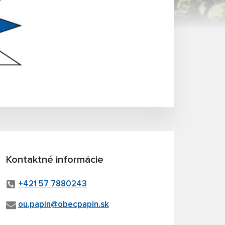
Kontaktné informácie
+421 57 7880243
ou.papin@obecpapin.sk