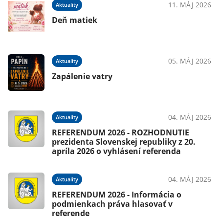
11. MÁJ 2026
Aktuality
026
Deň matiek
05. MÁJ 2026
Aktuality
026
Zapálenie vatry
04. MÁJ 2026
Aktuality
025
REFERENDUM 2026 - ROZHODNUTIE
prezidenta Slovenskej republiky z 20.
apríla 2026 o vyhlásení referenda
025
04. MÁJ 2026
Aktuality
REFERENDUM 2026 - Informácia o
podmienkach práva hlasovať v
referende