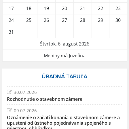
17
18
19
20
21
22
23
24
25
26
27
28
29
30
31
Štvrtok, 6. august 2026
Meniny má Jozefína
ÚRADNÁ TABUĽA
30.07.2026
Rozhodnutie o stavebnom zámere
09.07.2026
Oznámenie o začatí konania o stavebnom zámere a
upustení od ústneho pojednávania spojeného s
miestnou obhliadkou