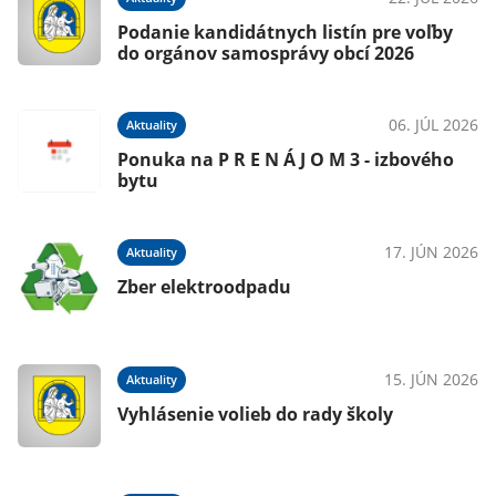
Podanie kandidátnych listín pre voľby
do orgánov samosprávy obcí 2026
06. JÚL 2026
Aktuality
026
Ponuka na P R E N Á J O M 3 - izbového
bytu
17. JÚN 2026
Aktuality
026
Zber elektroodpadu
15. JÚN 2026
Aktuality
026
Vyhlásenie volieb do rady školy
m