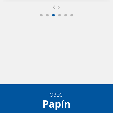
OBEC
Papín