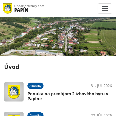
Oficiálne stránky obce
PAPÍN
Úvod
026
31. JÚL 2026
Aktuality
Ponuka na prenájom 2 izbového bytu v
Papíne
026
22. JÚL 2026
Aktuality