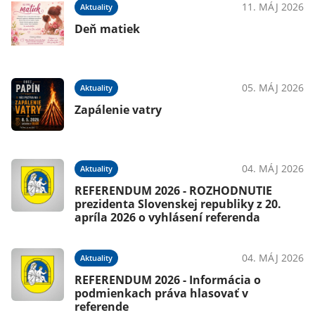
11. MÁJ 2026
Aktuality
026
Deň matiek
05. MÁJ 2026
Aktuality
026
Zapálenie vatry
04. MÁJ 2026
Aktuality
025
REFERENDUM 2026 - ROZHODNUTIE
prezidenta Slovenskej republiky z 20.
apríla 2026 o vyhlásení referenda
025
04. MÁJ 2026
Aktuality
REFERENDUM 2026 - Informácia o
podmienkach práva hlasovať v
referende