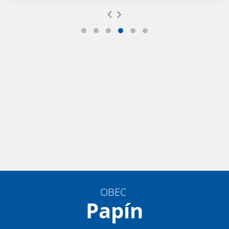
OBEC
Papín