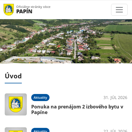
Oficiálne stránky obce
PAPÍN
Úvod
026
31. JÚL 2026
Aktuality
Ponuka na prenájom 2 izbového bytu v
Papíne
026
22. JÚL 2026
Aktuality