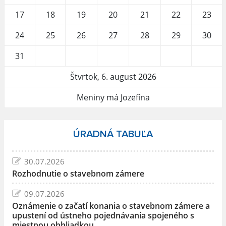
17
18
19
20
21
22
23
24
25
26
27
28
29
30
31
Štvrtok, 6. august 2026
Meniny má Jozefína
ÚRADNÁ TABUĽA
30.07.2026
Rozhodnutie o stavebnom zámere
09.07.2026
Oznámenie o začatí konania o stavebnom zámere a
upustení od ústneho pojednávania spojeného s
miestnou obhliadkou