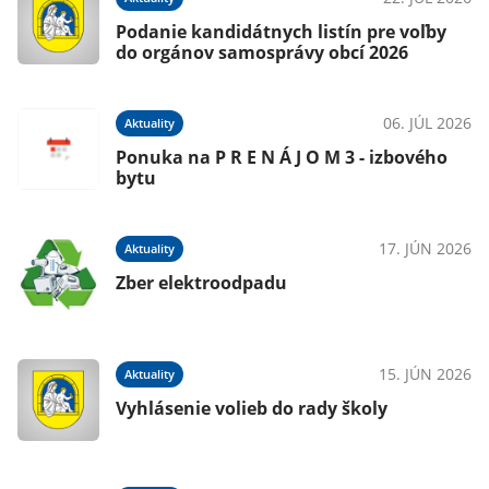
Podanie kandidátnych listín pre voľby
do orgánov samosprávy obcí 2026
06. JÚL 2026
Aktuality
026
Ponuka na P R E N Á J O M 3 - izbového
bytu
17. JÚN 2026
Aktuality
026
Zber elektroodpadu
15. JÚN 2026
Aktuality
026
Vyhlásenie volieb do rady školy
m