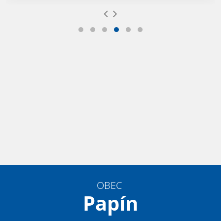
OBEC
Papín