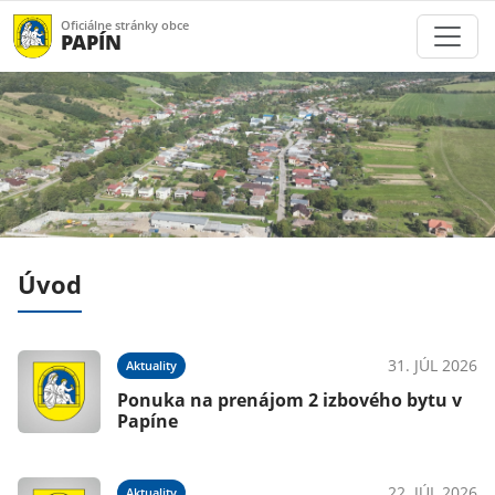
Oficiálne stránky obce
PAPÍN
Úvod
026
31. JÚL 2026
Aktuality
Ponuka na prenájom 2 izbového bytu v
Papíne
026
22. JÚL 2026
Aktuality