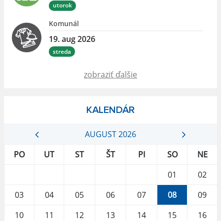
utorok
Komunál
19. aug 2026
streda
zobraziť ďalšie
KALENDÁR
AUGUST 2026
PO
UT
ST
ŠT
PI
SO
NE
01
02
03
04
05
06
07
08
09
10
11
12
13
14
15
16