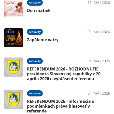
11. MÁJ 2026
Aktuality
026
Deň matiek
05. MÁJ 2026
Aktuality
026
Zapálenie vatry
04. MÁJ 2026
Aktuality
025
REFERENDUM 2026 - ROZHODNUTIE
prezidenta Slovenskej republiky z 20.
apríla 2026 o vyhlásení referenda
025
04. MÁJ 2026
Aktuality
REFERENDUM 2026 - Informácia o
podmienkach práva hlasovať v
referende